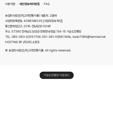
이용약관
개인정보처리방침
FAQ
농업회사법인(주)고려전통식품 | 대표자. 고훈국
사업자등록번호. 4098198035
[사업자정보 확인]
통신판매업신고. 2019-전남담양-0048
주소. 57390 전라남도 담양군 창평면 유천길 154-15 기순도전통장
TEL. 080-383-6209 | FAX. 061-381-0998 | MAIL. ksdo7086@hanmail.net
HOSTING BY (주)위드소프트
© 농업회사법인(주)고려전통식품. All rights reserved.
기순도전통장 다운로드