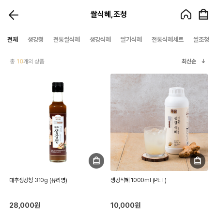
쌀식혜,조청
전체
생강청
전통쌀식혜
생강식혜
딸기식혜
전통식혜세트
쌀조청
총
10
개의 상품
최신순
대추생강청 310g (유리병)
생강식혜 1000ml (PET)
28,000원
10,000원