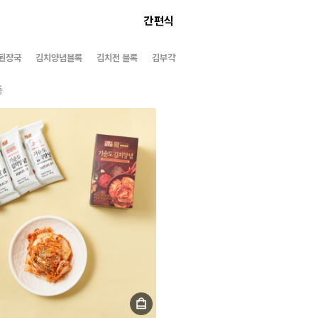
간편식
 된장국
김치양념블록
김치전 블록
김부각
품