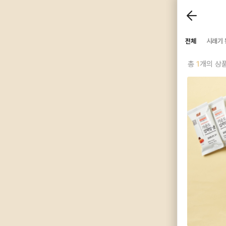
전체
시래기
총
1
개의 상