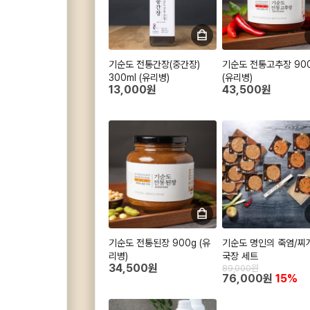
기순도 전통간장(중간장)
기순도 전통고추장 90
300ml (유리병)
(유리병)
13,000원
43,500원
기순도 전통된장 900g (유
기순도 명인의 죽염/찌
리병)
국장 세트
34,500원
89,000원
76,000원
15%