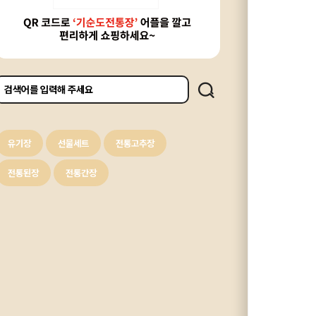
유기장
선물세트
전통고추장
전통된장
전통간장