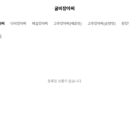
굴비장아찌
아찌
더덕장아찌
매실장아찌
고추장아찌(매운맛)
고추장아찌(순한맛)
된장
품
등록된 상품이 없습니다.