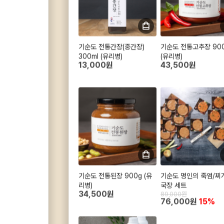
기순도 전통간장(중간장)
기순도 전통고추장 90
300ml (유리병)
(유리병)
13,000원
43,500원
기순도 전통된장 900g (유
기순도 명인의 죽염/찌
리병)
국장 세트
34,500원
89,000원
76,000원
15%