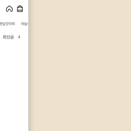
깻잎장아찌
마늘장아찌
감장아찌
오징어파김치
깻잎김치
간장깻잎장아찌
최신순