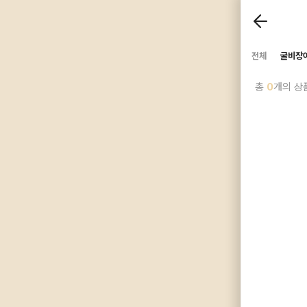
전체
굴비장
총
0
개의 상